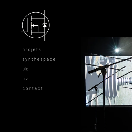
p r o j e t s
s y n t h e s p a c e
bio
c v
c o n t a c t