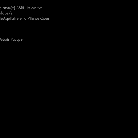
r,
atom[e]
ASBL, La Métive
blique/s
e-Aquitaine et la Ville de Caen
Dubois Pacquet