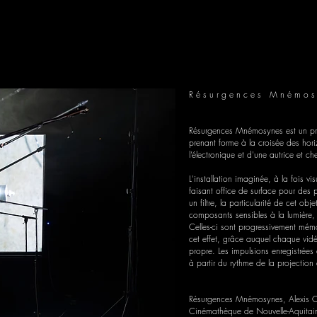
R é s u r g e n c e s M n é m o s
Résurgences Mnémosynes est un proj
prenant forme à la croisée des horiz
l’électronique et d'une autrice et c
L'installation imaginée, à la fois vi
faisant office de surface pour des
un filtre, la particularité de cet ob
composants sensibles à la lumière, 
Celles-ci sont progressivement mémo
cet effet, grâce auquel chaque vidéo
propre. Les impulsions enregistrées
à partir du rythme de la projection 
Résurgences Mnémosynes, Alexis Ch
Cinémathèque de Nouvelle-Aquitai