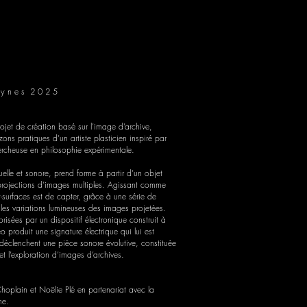
 y n e s 2 0 2 5
et de création basé sur l’image d’archive,
ons pratiques d’un artiste plasticien inspiré par
hercheuse en philosophie expérimentale.
suelle et sonore, prend forme à partir d’un objet
 projections d’images multiples. Agissant comme
jet-surfaces est de capter, grâce à une série de
les variations lumineuses des images projetées.
risées par un dispositif électronique construit à
 produit une signature électrique qui lui est
 déclenchent une pièce sonore évolutive, constituée
et l’exploration d’images d’archives.
oplain et Noëlie Plé en partenariat avec la
ne.